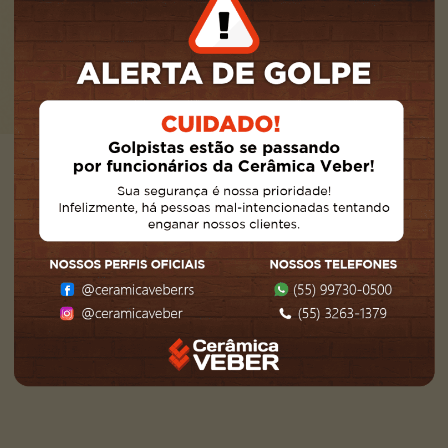
dia combinado com a qualidade máxima para
sua obra.
Armazenagem
Representação
Logística
contato@ceramicaveber.com.br